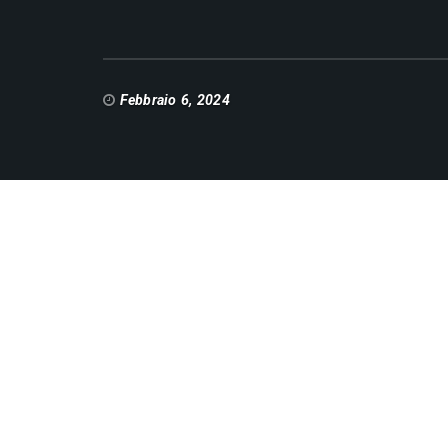
Febbraio 6, 2024
F
M
E
C