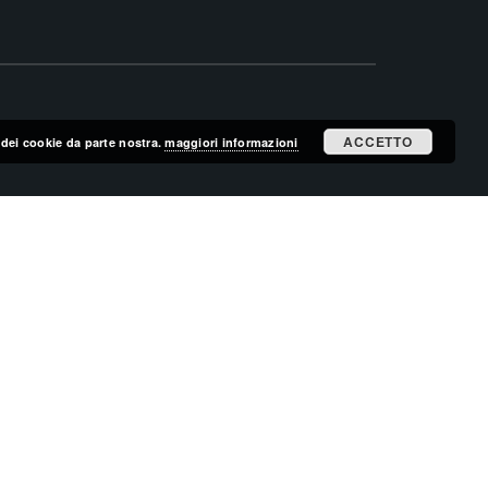
ACCETTO
zo dei cookie da parte nostra.
maggiori informazioni
ISCRIVITI ALLA MAILING LIST
ISCRIVITI
CERCA NEL SITO