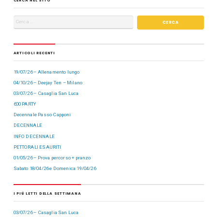
CERCA NEL SITO
ARTICOLI RECENTI
19/07/26 – Allenamento lungo
04/10/26 – Deejay Ten – Milano
03/07/26 – Casaglia San Luca
600 PARTY
Decennale Passo Capponi
DECENNALE
INFO DECENNALE
PETTORALI ESAURITI
01/05/26 – Prova percorso + pranzo
Sabato 18/04/26 e Domenica 19/04/26
I PIÙ LETTI DELLA SETTIMANA
03/07/26 – Casaglia San Luca