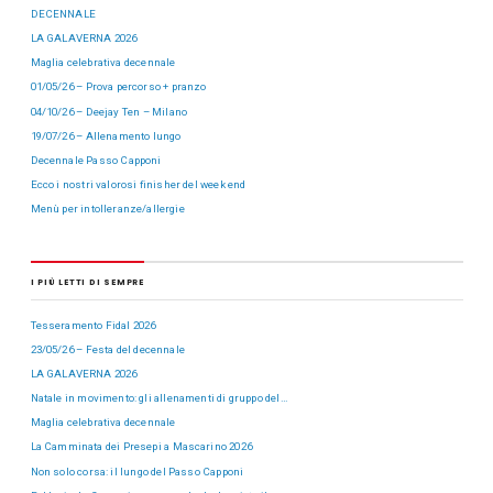
DECENNALE
LA GALAVERNA 2026
Maglia celebrativa decennale
01/05/26 – Prova percorso + pranzo
04/10/26 – Deejay Ten – Milano
19/07/26 – Allenamento lungo
Decennale Passo Capponi
Ecco i nostri valorosi finisher del week end
Menù per intolleranze/allergie
I PIÙ LETTI DI SEMPRE
Tesseramento Fidal 2026
23/05/26 – Festa del decennale
LA GALAVERNA 2026
Natale in movimento: gli allenamenti di gruppo del…
Maglia celebrativa decennale
La Camminata dei Presepi a Mascarino 2026
Non solo corsa: il lungo del Passo Capponi