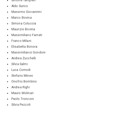
Simone Tampieri
Aldo Surico
Massimo Giovannini
Marco Bovina
Simona Coluccia
Maurizio Bovina
Massimiliano Farneti
Franco Milani
Elisabetta Bonora
Massimilianoi Gondoni
Andrea Zucchelli
Silvia Salmi
Luca Comodi
Stefano Mineo
Onofrio Bombino
Andrea Righi
Mauro Molinari
Paolo Tronconi
Silvia Pezzoli