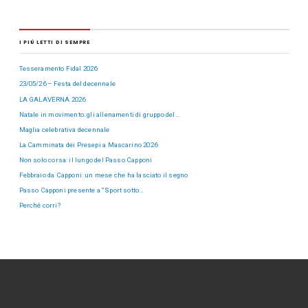
I PIÙ LETTI DI SEMPRE
Tesseramento Fidal 2026
23/05/26 – Festa del decennale
LA GALAVERNA 2026
Natale in movimento: gli allenamenti di gruppo del…
Maglia celebrativa decennale
La Camminata dei Presepi a Mascarino 2026
Non solo corsa: il lungo del Passo Capponi
Febbraio da Capponi: un mese che ha lasciato il segno
Passo Capponi presente a “Sport sotto…
Perché corri?