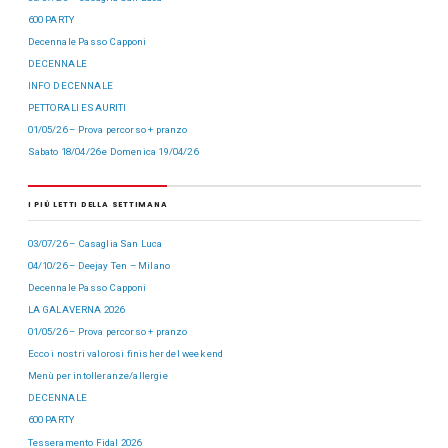
600 PARTY
Decennale Passo Capponi
DECENNALE
INFO DECENNALE
PETTORALI ESAURITI
01/05/26 – Prova percorso + pranzo
Sabato 18/04/26 e Domenica 19/04/26
I PIÙ LETTI DELLA SETTIMANA
03/07/26 – Casaglia San Luca
04/10/26 – Deejay Ten – Milano
Decennale Passo Capponi
LA GALAVERNA 2026
01/05/26 – Prova percorso + pranzo
Ecco i nostri valorosi finisher del week end
Menù per intolleranze/allergie
DECENNALE
600 PARTY
Tesseramento Fidal 2026