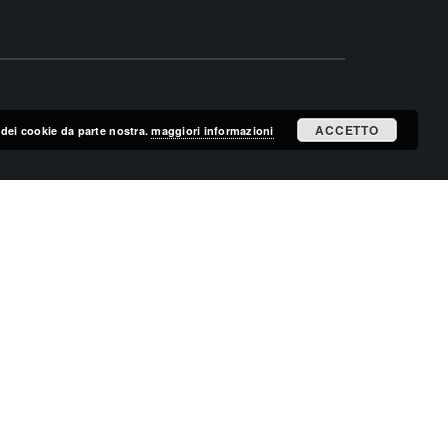
ACCETTO
zo dei cookie da parte nostra.
maggiori informazioni
ISCRIVITI ALLA MAILING LIST
ISCRIVITI
CERCA NEL SITO